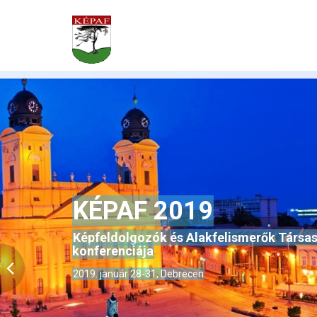
KÉPAF 2019
Képfeldolgozók és Alakfelismerők Társa
konferenciája
2019. január 28-31, Debrecen