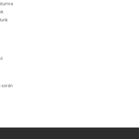
átumra
ok
dunk
ló
s során