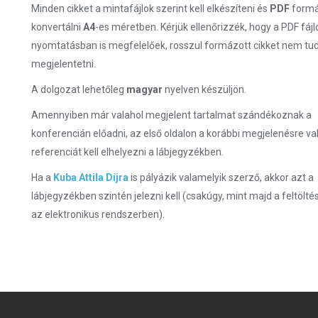
Minden cikket a mintafájlok szerint kell elkészíteni és
PDF
form
konvertálni
A4
-es méretben. Kérjük ellenőrizzék, hogy a PDF fájl
nyomtatásban is megfelelőek, rosszul formázott cikket nem tu
megjelentetni.
A dolgozat lehetőleg
magyar
nyelven készüljön.
Amennyiben már valahol megjelent tartalmat szándékoznak a
konferencián előadni, az első oldalon a korábbi megjelenésre va
referenciát kell elhelyezni a lábjegyzékben.
Ha a
Kuba Attila Díjra
is pályázik valamelyik szerző, akkor azt a
lábjegyzékben szintén jelezni kell (csakúgy, mint majd a feltölté
az elektronikus rendszerben).